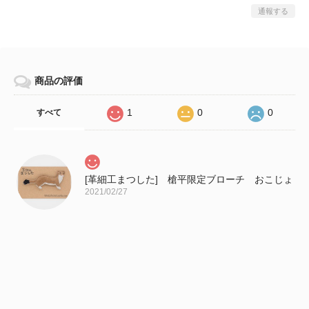
通報する
商品の評価
1
0
0
すべて
[革細工まつした] 槍平限定ブローチ おこじょ
2021/02/27