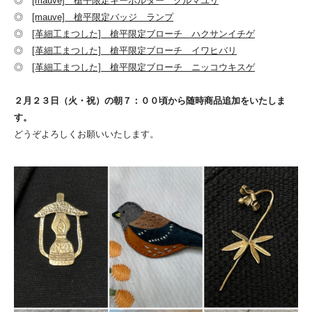
◎
[mauve] 槍平限定キーホルダー クルマユリ
◎
[mauve] 槍平限定バッジ ランプ
◎
[革細工まつした] 槍平限定ブローチ ハクサンイチゲ
◎
[革細工まつした] 槍平限定ブローチ イワヒバリ
◎
[革細工まつした] 槍平限定ブローチ ニッコウキスゲ
２月２３日（火・祝）の朝７：００頃から随時商品追加をいたしま
す。
どうぞよろしくお願いいたします。